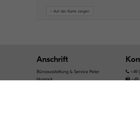
> Auf der Karte zeigen
Anschrift
Kon
Büroausstattung & Service Peter
+49 (
Hussock
+49 
Seebadalle 12
info
15834 Rangsdorf