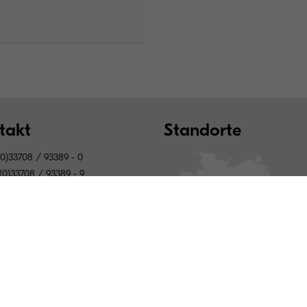
takt
Standorte
0)33708 / 93389 - 0
(0)33708 / 93389 - 9
(at)hussock.de